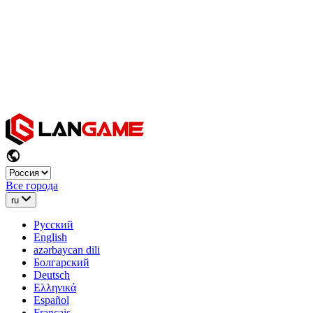
Все города
ru
Русский
English
azərbaycan dili
Болгарский
Deutsch
Ελληνικά
Español
Français