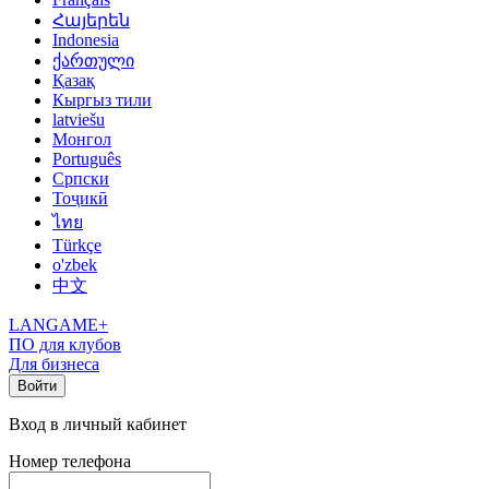
Հայերեն
Indonesia
ქართული
Қазақ
Кыргыз тили
latviešu
Монгол
Português
Српски
Тоҷикӣ
ไทย
Türkçe
o'zbek
中文
LANGAME+
ПО для клубов
Для бизнеса
Войти
Вход в личный кабинет
Номер телефона