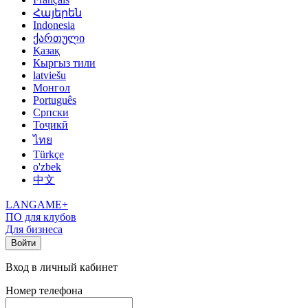
Հայերեն
Indonesia
ქართული
Қазақ
Кыргыз тили
latviešu
Монгол
Português
Српски
Тоҷикӣ
ไทย
Türkçe
o'zbek
中文
LANGAME+
ПО для клубов
Для бизнеса
Войти
Вход в личный кабинет
Номер телефона