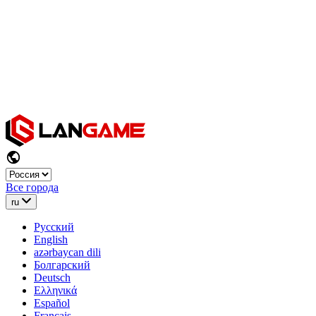
Все города
ru
Русский
English
azərbaycan dili
Болгарский
Deutsch
Ελληνικά
Español
Français