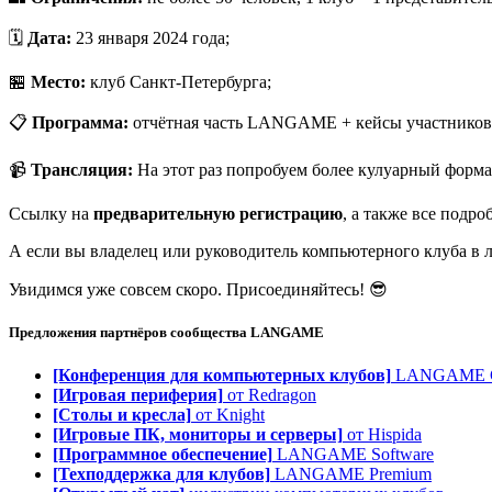
🗓
Дата:
23 января 2024 года;
🏪
Место:
клуб Санкт-Петербурга;
📋
Программа:
отчётная часть LANGAME + кейсы участников,
📹
Трансляция:
На этот раз попробуем более кулуарный форма
Ссылку на
предварительную регистрацию
, а также все подр
А если вы владелец или руководитель компьютерного клуба в л
Увидимся уже совсем скоро. Присоединяйтесь! 😎
Предложения партнёров сообщества
LANGAME
[Конференция для компьютерных клубов]
LANGAME Co
[Игровая периферия]
от Redragon
[Столы и кресла]
от Knight
[Игровые ПК, мониторы и серверы]
от Hispida
[Программное обеспечение]
LANGAME Software
[Техподдержка для клубов]
LANGAME Premium