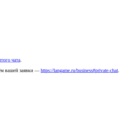
того чата
.
дём вашей заявки —
https://langame.ru/business#private-chat
.