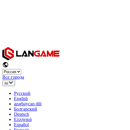
Все города
ru
Русский
English
azərbaycan dili
Болгарский
Deutsch
Ελληνικά
Español
Français