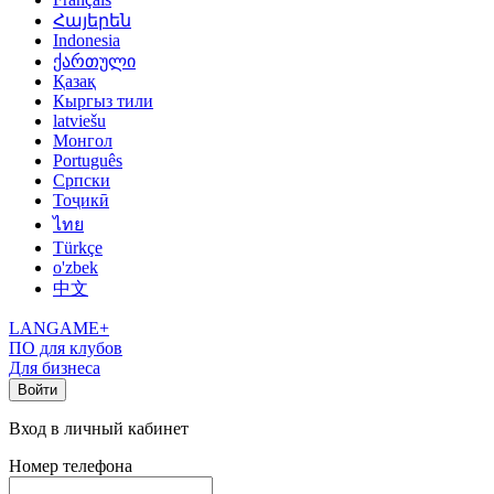
Հայերեն
Indonesia
ქართული
Қазақ
Кыргыз тили
latviešu
Монгол
Português
Српски
Тоҷикӣ
ไทย
Türkçe
o'zbek
中文
LANGAME+
ПО для клубов
Для бизнеса
Войти
Вход в личный кабинет
Номер телефона