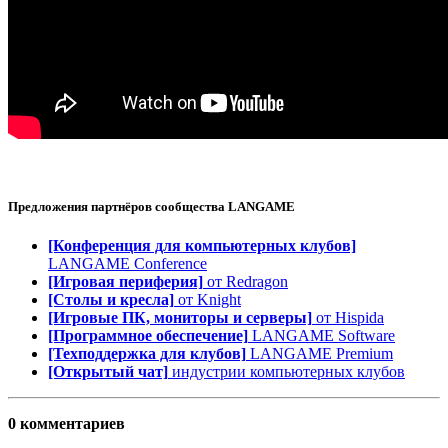
Предложения партнёров сообщества
LANGAME
[Конференция для компьютерных клубов]
LANGAME Conference
[Игровая периферия]
от Redragon
[Столы и кресла]
от Knight
[Игровые ПК, мониторы и серверы]
от Hispida
[Программное обеспечение]
LANGAME Software
[Техподдержка для клубов]
LANGAME Premium
[Открытый чат]
индустрии компьютерных клубов
0 комментариев