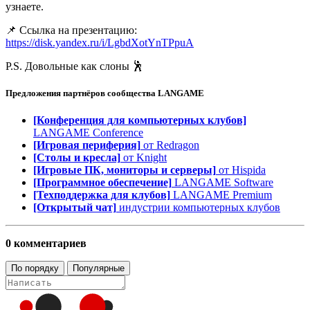
узнаете.
📌 Ссылка на презентацию:
https://disk.yandex.ru/i/LgbdXotYnTPpuA
P.S. Довольные как слоны 🕺
Предложения партнёров сообщества
LANGAME
[Конференция для компьютерных клубов]
LANGAME Conference
[Игровая периферия]
от Redragon
[Столы и кресла]
от Knight
[Игровые ПК, мониторы и серверы]
от Hispida
[Программное обеспечение]
LANGAME Software
[Техподдержка для клубов]
LANGAME Premium
[Открытый чат]
индустрии компьютерных клубов
0 комментариев
По порядку
Популярные