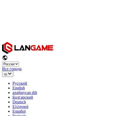
Все города
ru
Русский
English
azərbaycan dili
Болгарский
Deutsch
Ελληνικά
Español
Français