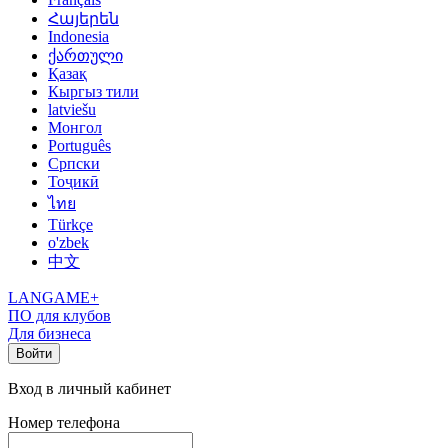
Հայերեն
Indonesia
ქართული
Қазақ
Кыргыз тили
latviešu
Монгол
Português
Српски
Тоҷикӣ
ไทย
Türkçe
o'zbek
中文
LANGAME+
ПО для клубов
Для бизнеса
Войти
Вход в личный кабинет
Номер телефона