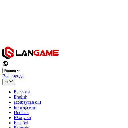
Все города
ru
Русский
English
azərbaycan dili
Болгарский
Deutsch
Ελληνικά
Español
Français