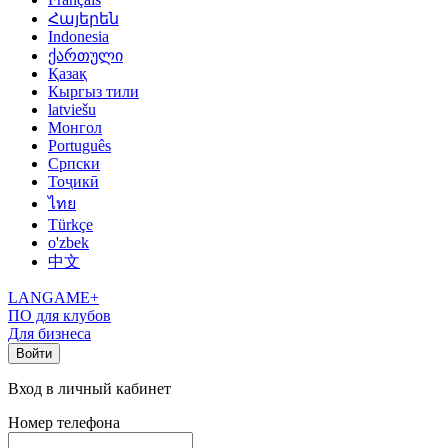
Հայերեն
Indonesia
ქართული
Қазақ
Кыргыз тили
latviešu
Монгол
Português
Српски
Тоҷикӣ
ไทย
Türkçe
o'zbek
中文
LANGAME+
ПО для клубов
Для бизнеса
Войти
Вход в личный кабинет
Номер телефона