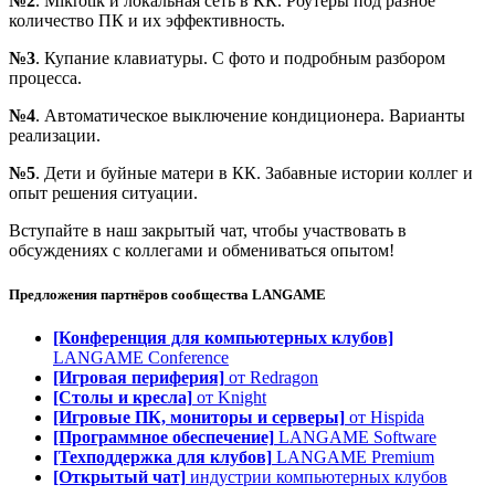
№2
. Mikrotik и локальная сеть в КК. Роутеры под разное
количество ПК и их эффективность.
№3
. Купание клавиатуры. С фото и подробным разбором
процесса.
№4
. Автоматическое выключение кондиционера. Варианты
реализации.
№5
. Дети и буйные матери в КК. Забавные истории коллег и
опыт решения ситуации.
Вступайте в наш закрытый чат, чтобы участвовать в
обсуждениях с коллегами и обмениваться опытом!
Предложения партнёров сообщества
LANGAME
[Конференция для компьютерных клубов]
LANGAME Conference
[Игровая периферия]
от Redragon
[Столы и кресла]
от Knight
[Игровые ПК, мониторы и серверы]
от Hispida
[Программное обеспечение]
LANGAME Software
[Техподдержка для клубов]
LANGAME Premium
[Открытый чат]
индустрии компьютерных клубов