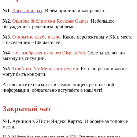
№1
.
Лоссы в играх
. В чём причина и как решить.
№2
.
Ошибка библиотеки Rockstar Games
. Небольшое
обсуждение с решением проблемы.
№3
.
Открытие клуба в селе
. Какие перспективы у КК в месте
с населением ~10к жителей.
№4
.
Нет изображения через DisplayPort
. Советы коллег по
выходу из ситуации.
№5
.
TrueNas с NVMe-накопителями
. Есть ли резон и какие
могут быть конфиги.
А если хотите оказаться в самом эпицентре полезной
информации, обязательно вступайте в наш чат!
Закрытый чат
№1
. Аукцион в 2Гис и Яндекс Картах. О борьбе за топовые
места.