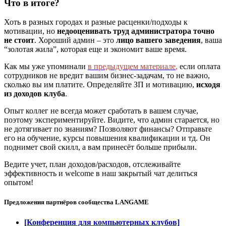
Что в итоге?
Хоть в разных городах и разные расценки/подходы к
мотивации, но
недооценивать труд администратора точно
не стоит
. Хороший админ – это
лицо вашего заведения
, ваша
“золотая жила”, которая еще и экономит ваше время.
Как мы уже упоминали
в предыдущем материале
,
если оплата
сотрудников не вредит вашим бизнес-задачам, то не важно,
сколько вы им платите. Определяйте ЗП и мотивацию,
исходя
из доходов клуба
.
Опыт коллег не всегда может сработать в вашем случае,
поэтому экспериментируйте. Видите, что админ старается, но
не дотягивает по знаниям? Позволяют финансы? Отправьте
его на обучение, курсы повышения квалификации и тд. Он
поднимет свой скилл, а вам принесёт больше прибыли.
Ведите учет, план доходов/расходов, отслеживайте
эффективность и welcome в наш закрытый чат делиться
опытом!
Предложения партнёров сообщества
LANGAME
[Конференция для компьютерных клубов]