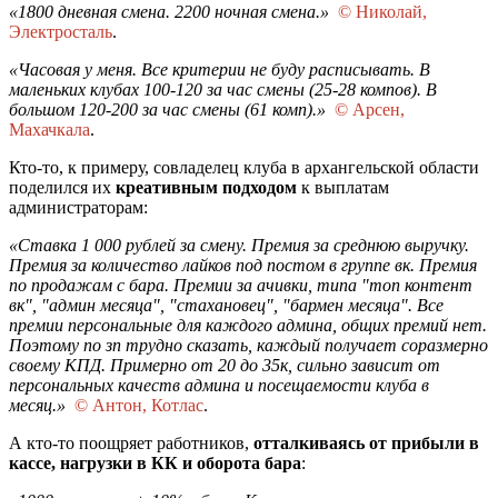
«1800 дневная смена. 2200 ночная смена.»
© Николай,
Электросталь
.
«Часовая у меня. Все критерии не буду расписывать. В
маленьких клубах 100-120 за час смены (25-28 компов). В
большом 120-200 за час смены (61 комп).»
© Арсен,
Махачкала
.
Кто-то, к примеру, совладелец клуба в архангельской области
поделился их
креативным подходом
к выплатам
администраторам:
«Ставка 1 000 рублей за смену. Премия за среднюю выручку.
Премия за количество лайков под постом в группе вк. Премия
по продажам с бара. Премии за ачивки, типа "топ контент
вк", "админ месяца", "стахановец", "бармен месяца". Все
премии персональные для каждого админа, общих премий нет.
Поэтому по зп трудно сказать, каждый получает соразмерно
своему КПД. Примерно от 20 до 35к, сильно зависит от
персональных качеств админа и посещаемости клуба в
месяц.»
© Антон, Котлас
.
А кто-то поощряет работников,
отталкиваясь от прибыли в
кассе, нагрузки в КК и оборота бара
: