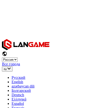
Все города
ru
Русский
English
azərbaycan dili
Болгарский
Deutsch
Ελληνικά
Español
Français