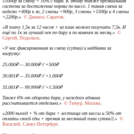
«1000р за смену + 10% с бара. К этому также премиальная
система за достижение нормы по кассе. 1 такая смена за
неделю +400р к зп, 2 смены +900р, 3 смены +1500р и 4 смены
+2200р.»
© Даниил,
Саратов
.
«Я плачу 1,5к за 12 часов + за план можно получить 7,5к. И
ещё по 1к за лучший чек по бару и по компам за месяц.»
©
Сергей, Подольск
.
«
У нас фиксированная за смену (сутки) и надбавки за
нагрузку:
25.000₽ — 30.000₽ // +500₽
30.001₽ — 35.000₽ // +1.000₽
35.001₽ — 99.999₽ // +1.500₽
Также 6% от оборота бара, у каждого админа
рассчитывается отдельно.»
© Тимур, Москва
.
«2000 выход + % от бара + лестница от кассы и 50% от
оплаты своей еды + премия за месячный план сутки/2.»
©
Василий,
Санкт-Петербург
.