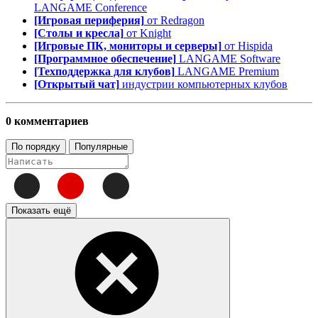
LANGAME Conference
[Игровая периферия]
от Redragon
[Столы и кресла]
от Knight
[Игровые ПК, мониторы и серверы]
от Hispida
[Программное обеспечение]
LANGAME Software
[Техподдержка для клубов]
LANGAME Premium
[Открытый чат]
индустрии компьютерных клубов
0 комментариев
По порядку
Популярные
Показать ещё