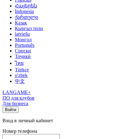
Հայերեն
Indonesia
ქართული
Қазақ
Кыргыз тили
latviešu
Монгол
Português
Српски
Тоҷикӣ
ไทย
Türkçe
o'zbek
中文
LANGAME+
ПО для клубов
Для бизнеса
Войти
Вход в личный кабинет
Номер телефона