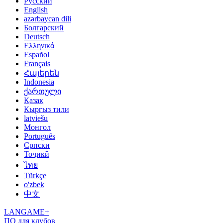
Русский
English
azərbaycan dili
Болгарский
Deutsch
Ελληνικά
Español
Français
Հայերեն
Indonesia
ქართული
Қазақ
Кыргыз тили
latviešu
Монгол
Português
Српски
Тоҷикӣ
ไทย
Türkçe
o'zbek
中文
LANGAME+
ПО для клубов