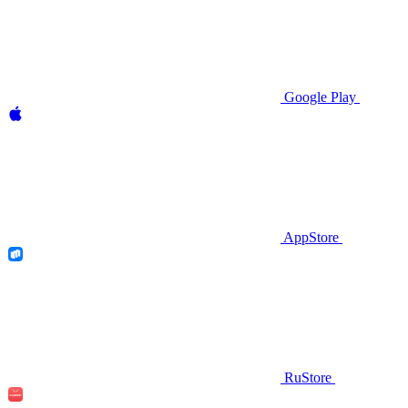
Google Play
AppStore
RuStore