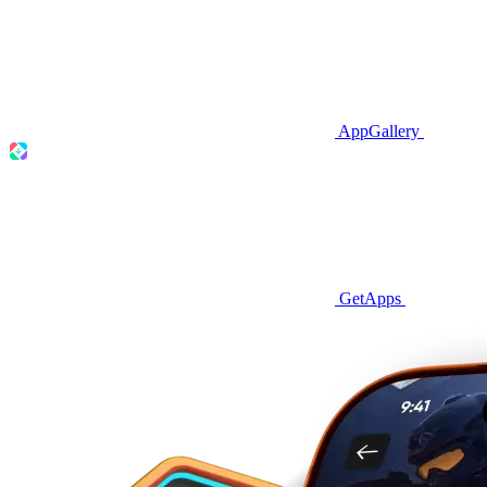
AppGallery
GetApps