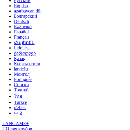
Русский
English
azərbaycan dili
Болгарский
Deutsch
Ελληνικά
Español
Français
Հայերեն
Indonesia
ქართული
Қазақ
Кыргыз тили
latviešu
Монгол
Português
Српски
Тоҷикӣ
ไทย
Türkçe
o'zbek
中文
LANGAME+
ПО для клубов