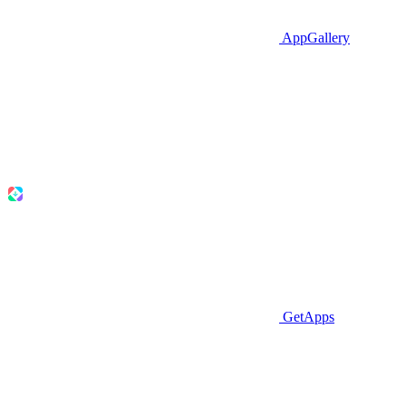
AppGallery
GetApps