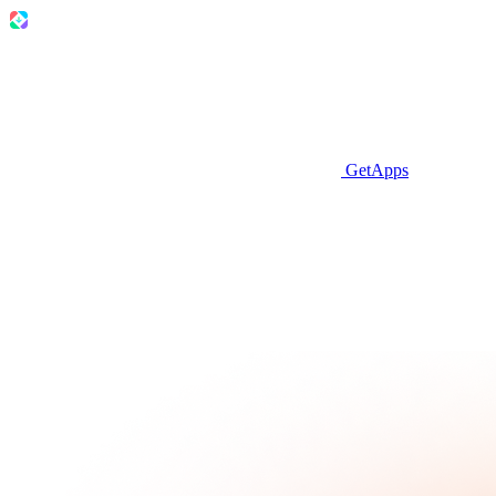
GetApps