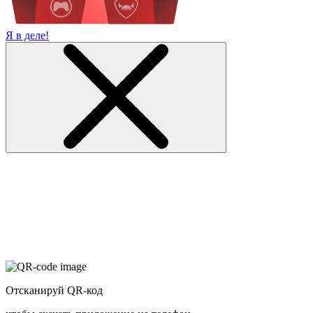
Я в деле!
Отсканируй QR-код