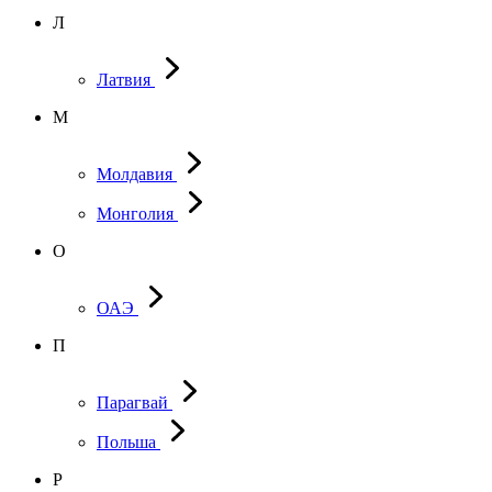
Л
Латвия
М
Молдавия
Монголия
О
ОАЭ
П
Парагвай
Польша
Р