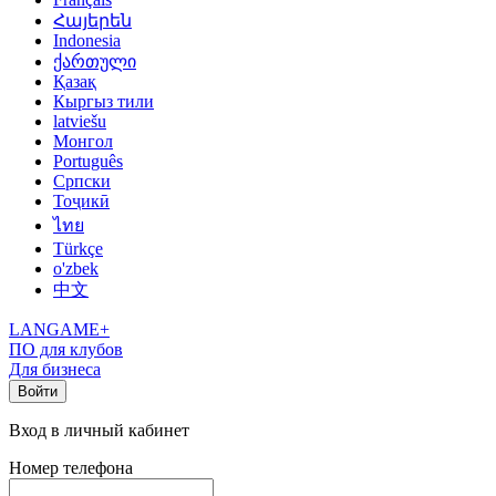
Հայերեն
Indonesia
ქართული
Қазақ
Кыргыз тили
latviešu
Монгол
Português
Српски
Тоҷикӣ
ไทย
Türkçe
o'zbek
中文
LANGAME+
ПО для клубов
Для бизнеса
Войти
Вход в личный кабинет
Номер телефона