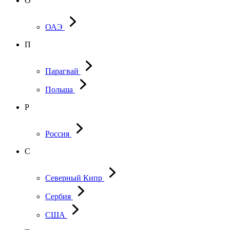
О
ОАЭ
П
Парагвай
Польша
Р
Россия
С
Северный Кипр
Сербия
США