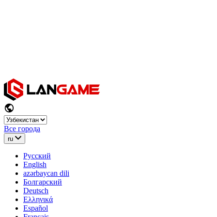
Все города
ru
Русский
English
azərbaycan dili
Болгарский
Deutsch
Ελληνικά
Español
Français