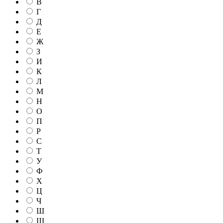
В
Г
Д
Е
Ж
З
И
К
Л
М
Н
О
П
Р
С
Т
У
Ф
Х
Ц
Ч
Ш
Щ