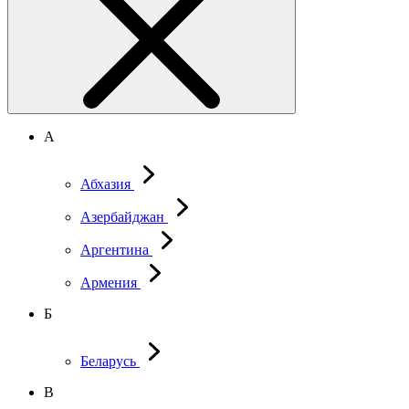
А
Абхазия
Азербайджан
Аргентина
Армения
Б
Беларусь
В