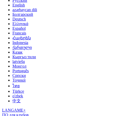
Русский
English
azərbaycan dili
Болгарский
Deutsch
Ελληνικά
Español
Français
Հայերեն
Indonesia
ქართული
Қазақ
Кыргыз тили
latviešu
Монгол
Português
Српски
Тоҷикӣ
ไทย
Türkçe
o'zbek
中文
LANGAME+
ПО для клубов