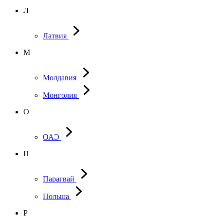
Л
Латвия
М
Молдавия
Монголия
О
ОАЭ
П
Парагвай
Польша
Р