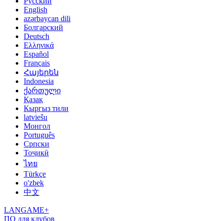
Русский
English
azərbaycan dili
Болгарский
Deutsch
Ελληνικά
Español
Français
Հայերեն
Indonesia
ქართული
Қазақ
Кыргыз тили
latviešu
Монгол
Português
Српски
Тоҷикӣ
ไทย
Türkçe
o'zbek
中文
LANGAME+
ПО для клубов