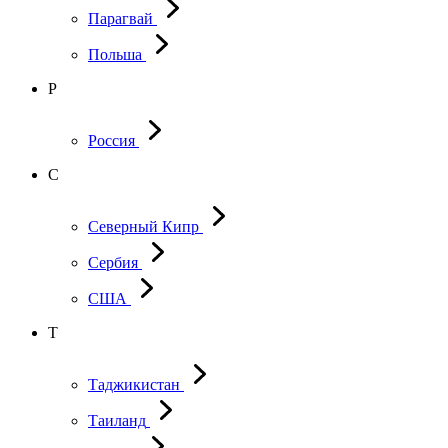
Парагвай
Польша
Р
Россия
С
Северный Кипр
Сербия
США
Т
Таджикистан
Таиланд