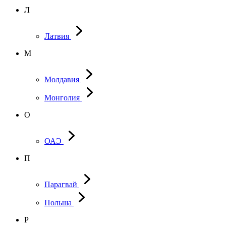
Л
Латвия
М
Молдавия
Монголия
О
ОАЭ
П
Парагвай
Польша
Р