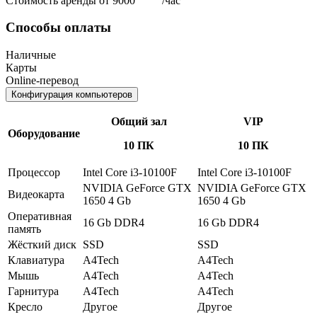
Стоимость аренды от 9000
/час
Способы оплаты
Наличные
Карты
Online-перевод
Конфигурация компьютеров
Общий зал
VIP
Оборудование
10 ПК
10 ПК
Процессор
Intel Core i3-10100F
Intel Core i3-10100F
NVIDIA GeForce GTX
NVIDIA GeForce GTX
Видеокарта
1650 4 Gb
1650 4 Gb
Оперативная
16 Gb DDR4
16 Gb DDR4
память
Жёсткий диск
SSD
SSD
Клавиатура
A4Tech
A4Tech
Мышь
A4Tech
A4Tech
Гарнитура
A4Tech
A4Tech
Кресло
Другое
Другое