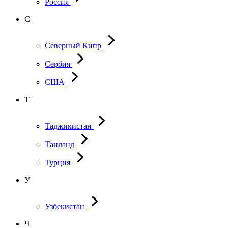
Россия
С
Северный Кипр
Сербия
США
Т
Таджикистан
Таиланд
Турция
У
Узбекистан
Ч