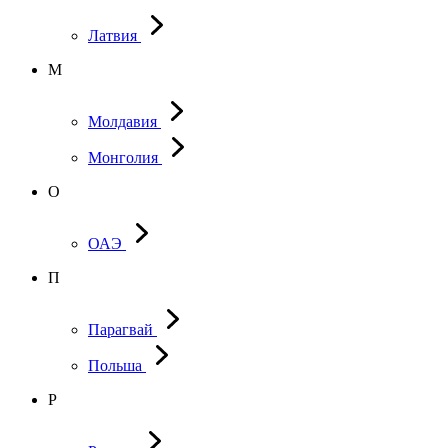
Латвия
М
Молдавия
Монголия
О
ОАЭ
П
Парагвай
Польша
Р