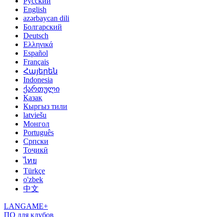
Русский
English
azərbaycan dili
Болгарский
Deutsch
Ελληνικά
Español
Français
Հայերեն
Indonesia
ქართული
Қазақ
Кыргыз тили
latviešu
Монгол
Português
Српски
Тоҷикӣ
ไทย
Türkçe
o'zbek
中文
LANGAME+
ПО для клубов