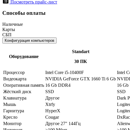
Посмотреть прайс-лист
Способы оплаты
Наличные
Карты
СБП
Конфигурация компьютеров
Standart
Оборудование
30 ПК
Процессор
Intel Core i5-10400F
Intel 
Видеокарта
NVIDIA GeForce GTX 1660 Ti 6 Gb
NVIDI
Оперативная память
16 Gb DDR4
16 Gb
Жёсткий диск
SSD
SSD
Клавиатура
Другое
Dark P
Мышь
Xtrfy
Logite
Гарнитура
HyperX
Logite
Кресло
Cougar
DxRac
Монитор
Другое 27" 144Гц
Alienw
Интернет
>100 Мбит
>100 