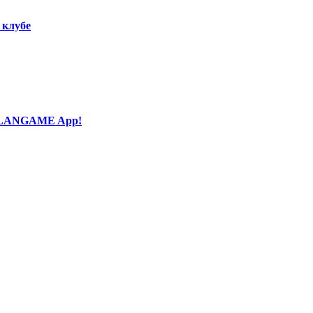
 клубе
и LANGAME App!