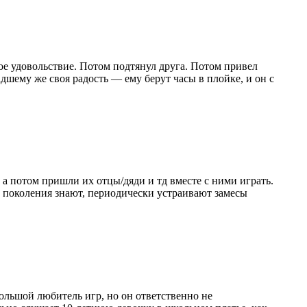
вое удовольствие. Потом подтянул друга. Потом привел
дшему же своя радость — ему берут часы в плойке, и он с
, а потом пришли их отцы/дяди и тд вместе с ними играть.
о поколения знают, периодически устраивают замесы
большой любитель игр, но он ответственно не