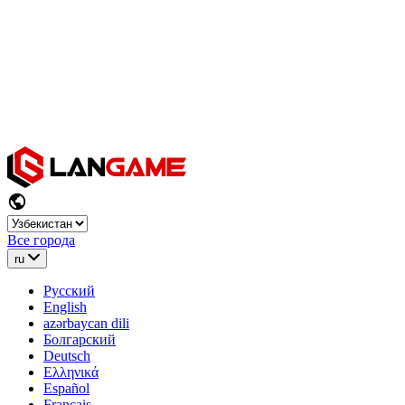
Все города
ru
Русский
English
azərbaycan dili
Болгарский
Deutsch
Ελληνικά
Español
Français