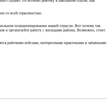
льно слушает 10-летнюю девочку в школьном платье, как
ии со всей серьезностью.
равильном позиционировании нашей отрасли. Вот почему так
ков и организуйте работу с жильцами района. Возможно, стоит
лятся рабочими кейсами, интересными практиками и забавными