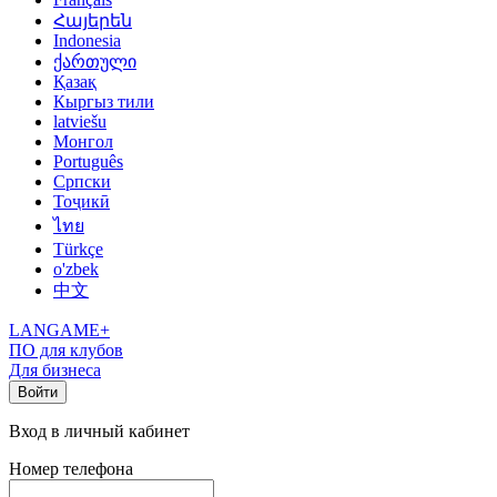
Հայերեն
Indonesia
ქართული
Қазақ
Кыргыз тили
latviešu
Монгол
Português
Српски
Тоҷикӣ
ไทย
Türkçe
o'zbek
中文
LANGAME+
ПО для клубов
Для бизнеса
Войти
Вход в личный кабинет
Номер телефона