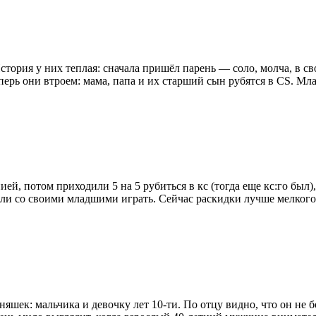
История у них теплая: сначала пришёл парень — соло, молча, в с
перь они втроем: мама, папа и их старший сын рубятся в CS. Мла
ией, потом приходили 5 на 5 рубиться в кс (тогда еще кс:го был)
али со своими младшими играть. Сейчас раскидки лучше мелког
шек: мальчика и девочку лет 10-ти. По отцу видно, что он не 