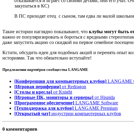
отказывается и играет со своими детьми, они его учат. 
закупаться в КС)
В ПС приходят отец с сыном, там едва ли малой школьник
Такие истории наглядно показывают, что
клубы могут быть о
важно ее популяризировать и бороться с вредными стереотипа
даже запустить акцию со скидкой на первое семейное посещени
Кстати, обсудить идеи для подобных акций и перенять опыт ко
историями. Так что обязательно вступайте!
Предложения партнёров сообщества
LANGAME
[Конференция для компьютерных клубов]
LANGAME Co
[Игровая периферия]
от Redragon
[Столы и кресла]
от Knight
[Игровые ПК, мониторы и серверы]
от Hispida
[Программное обеспечение]
LANGAME Software
[Техподдержка для клубов]
LANGAME Premium
[Открытый чат]
индустрии компьютерных клубов
0 комментариев