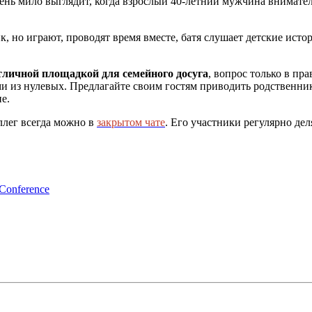
Очень мило выглядит, когда взрослый 40-летний мужчина внимате
, но играют, проводят время вместе, батя слушает детские истор
тличной площадкой для семейного досуга
, вопрос только в п
ми из нулевых. Предлагайте своим гостям приводить родственни
е.
ллег всегда можно в
закрытом чате
. Его участники регулярно де
nference