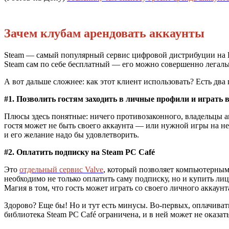
Зачем клубам арендовать аккаунты
Steam — самый популярный сервис цифровой дистрибуции на П
Steam сам по себе бесплатный — его можно совершенно легальн
А вот дальше сложнее: как этот клиент использовать? Есть дв
#1. Позволить гостям заходить в личные профили и играть 
Плюсы здесь понятные: ничего противозаконного, владельцы ак
гостя может не быть своего аккаунта — или нужной игры на нем
и его желание надо бы удовлетворить.
#2. Оплатить подписку на Steam PC Café
Это
отдельный сервис Valve
, который позволяет компьютерным
необходимо не только оплатить саму подписку, но и купить ли
Магия в том, что гость может играть со своего личного аккаунт
Здорово? Еще бы! Но и тут есть минусы. Во-первых, оплачиват
библиотека Steam PC Café ограничена, и в ней может не оказа