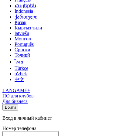
Հայերեն
Indonesia
ქართული
Қазақ
Кыргыз тили
latviešu
Монгол
Português
Српски
Тоҷикӣ
ไทย
Türkçe
o'zbek
中文
LANGAME+
ПО для клубов
Для бизнеса
Войти
Вход в личный кабинет
Номер телефона