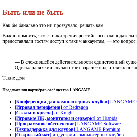
Быть или не быть
Как бы банально это ни прозвучало, решать вам.
Важно помнить, что с точки зрения российского законодательст
предоставляли гостям доступ к таким аккаунтам, — это вопрос, 
— В сложившейся действительности единственный существ
Однако на всякий случай стоит заранее подготовить поз
Такие дела.
Предложения партнёров сообщества
LANGAME
[Конференция для компьютерных клубов]
LANGAME Co
[Игровая периферия]
от Redragon
[Столы и кресла]
от Knight
[Игровые ПК, мониторы и серверы]
от Hispida
[Программное обеспечение]
LANGAME Software
[Техподдержка для клубов]
LANGAME Premium
[Открытый чат]
индустрии компьютерных клубов