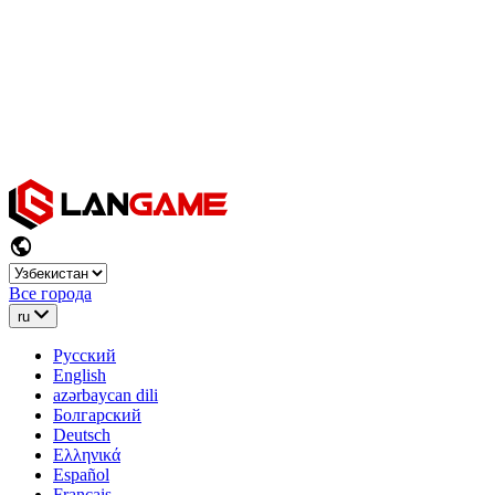
Все города
ru
Русский
English
azərbaycan dili
Болгарский
Deutsch
Ελληνικά
Español
Français