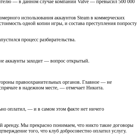
дателю — в данном случае компании Valve — превысил 500 000
равомерного использования аккаунтов Steam в коммерческих
 стоимость одной копии игры, и состава преступления попросту
апустился процесс разбирательства.
акие аккаунты заходит — вопрос открытый.
стороны правоохранительных органов. Главное — не
 спрячьте в надежном месте, — отмечает Никита.
льно оплатил, — и в самом этом факте нет ничего
й аренду. Мы прекрасно понимаем, что никто такие договоры
одтверждение того, что клуб добросовестно оплатил услугу.