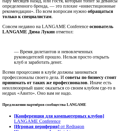
пару месяцев назад, или гостя, который топит за девайсы
определенного бренда, — это плохие «инвестиционные
рекомендации». По всем вопросам нужно
обращаться
только к специалистам
.
Совсем недавно на LANGAME Conference
основатель
LANGAME Дима Лукин
отметил:
— Время дилетантов и невовлеченных
руководителей прошло. Нельзя просто открыть
клуб и заработать денег.
Всеми процессами в клубе должны заниматься
профессионалы своего дела. И
советы по бизнесу стоит
принимать от таких же профессионалов
. Иначе есть
неиллюзорный шанс оказаться со своим клубом где-то в
недрах «Авито». Оно вам не надо.
Предложения партнёров сообщества
LANGAME
[Конференция для компьютерных клубов]
LANGAME Conference
[Игровая периферия]
от Redragon