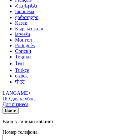
Հայերեն
Indonesia
ქართული
Қазақ
Кыргыз тили
latviešu
Монгол
Português
Српски
Тоҷикӣ
ไทย
Türkçe
o'zbek
中文
LANGAME+
ПО для клубов
Для бизнеса
Войти
Вход в личный кабинет
Номер телефона