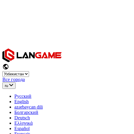
Все города
ru
Русский
English
azərbaycan dili
Болгарский
Deutsch
Ελληνικά
Español
Français