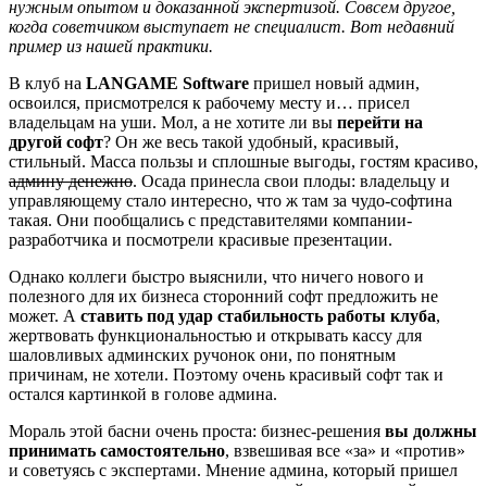
нужным опытом и доказанной экспертизой. Совсем другое,
когда советчиком выступает не специалист. Вот недавний
пример из нашей практики.
В клуб на
LANGAME Software
пришел новый админ,
освоился, присмотрелся к рабочему месту и… присел
владельцам на уши. Мол, а не хотите ли вы
перейти на
другой софт
? Он же весь такой удобный, красивый,
стильный. Масса пользы и сплошные выгоды, гостям красиво,
админу денежно
. Осада принесла свои плоды: владельцу и
управляющему стало интересно, что ж там за чудо-софтина
такая. Они пообщались с представителями компании-
разработчика и посмотрели красивые презентации.
Однако коллеги быстро выяснили, что ничего нового и
полезного для их бизнеса сторонний софт предложить не
может. А
ставить под удар стабильность работы клуба
,
жертвовать функциональностью и открывать кассу для
шаловливых админских ручонок они, по понятным
причинам, не хотели. Поэтому очень красивый софт так и
остался картинкой в голове админа.
Мораль этой басни очень проста: бизнес-решения
вы должны
принимать самостоятельно
, взвешивая все «за» и «против»
и советуясь с экспертами. Мнение админа, который пришел