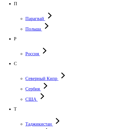
П
Парагвай
Польша
Р
Россия
С
Северный Кипр
Сербия
США
Т
Таджикистан