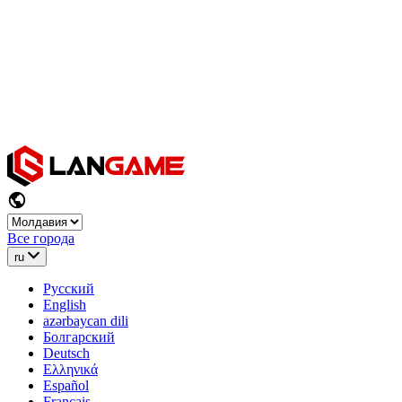
Все города
ru
Русский
English
azərbaycan dili
Болгарский
Deutsch
Ελληνικά
Español
Français