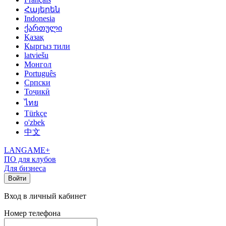
Հայերեն
Indonesia
ქართული
Қазақ
Кыргыз тили
latviešu
Монгол
Português
Српски
Тоҷикӣ
ไทย
Türkçe
o'zbek
中文
LANGAME+
ПО для клубов
Для бизнеса
Войти
Вход в личный кабинет
Номер телефона