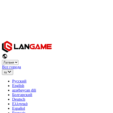
Все города
ru
Русский
English
azərbaycan dili
Болгарский
Deutsch
Ελληνικά
Español
Français