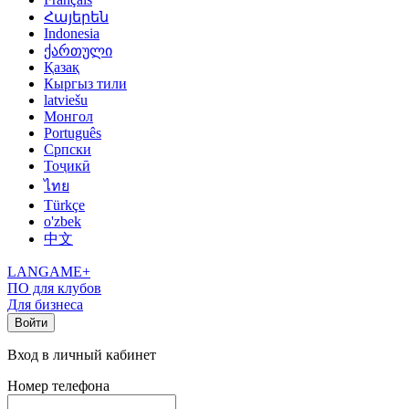
Հայերեն
Indonesia
ქართული
Қазақ
Кыргыз тили
latviešu
Монгол
Português
Српски
Тоҷикӣ
ไทย
Türkçe
o'zbek
中文
LANGAME+
ПО для клубов
Для бизнеса
Войти
Вход в личный кабинет
Номер телефона