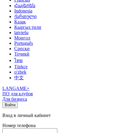
Հայերեն
Indonesia
ქართული
Қазақ
Кыргыз тили
latviešu
Монгол
Português
Српски
Тоҷикӣ
ไทย
Türkçe
o'zbek
中文
LANGAME+
ПО для клубов
Для бизнеса
Войти
Вход в личный кабинет
Номер телефона