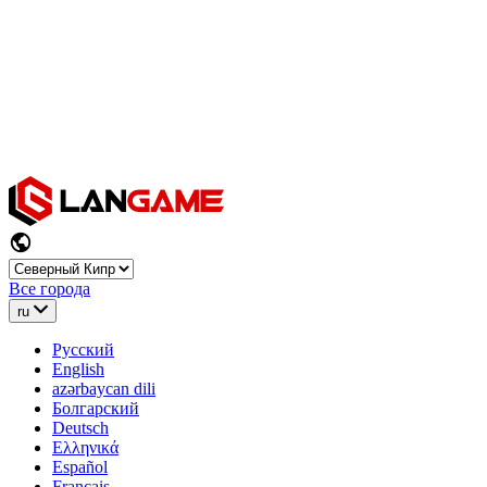
Все города
ru
Русский
English
azərbaycan dili
Болгарский
Deutsch
Ελληνικά
Español
Français