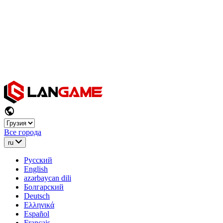
Все города
ru
Русский
English
azərbaycan dili
Болгарский
Deutsch
Ελληνικά
Español
Français