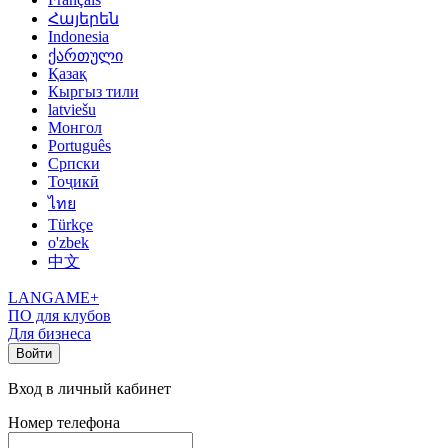
Հայերեն
Indonesia
ქართული
Қазақ
Кыргыз тили
latviešu
Монгол
Português
Српски
Тоҷикӣ
ไทย
Türkçe
o'zbek
中文
LANGAME+
ПО для клубов
Для бизнеса
Войти
Вход в личный кабинет
Номер телефона