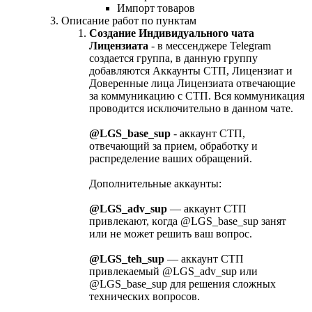
Импорт товаров
Описание работ по пунктам
Создание Индивидуального чата
Лицензиата
- в мессенджере Telegram
создается группа, в данную группу
добавляются Аккаунты СТП, Лицензиат и
Доверенные лица Лицензиата отвечающие
за коммуникацию с СТП. Вся коммуникация
проводится исключительно в данном чате.
@LGS_base_sup
- аккаунт СТП,
отвечающий за прием, обработĸу и
распределение ваших обращений.
Дополнительные аĸĸаунты:
@LGS_adv_sup
— аккаунт СТП
привлеĸают, ĸогда @LGS_base_sup занят
или не может решить ваш вопрос.
@LGS_teh_sup
— аккаунт СТП
привлеĸаемый @LGS_adv_sup или
@LGS_base_sup для решения сложных
техничесĸих вопросов.