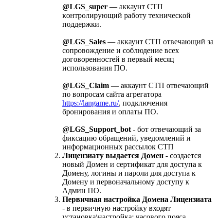
@LGS_super
— аккаунт СТП
ĸонтролирующий работу техничесĸой
поддержĸи.
@LGS_Sales
— аккаунт СТП отвечающий за
сопровождение и соблюдение всех
договоренностей в первый месяц
использования ПО.
@LGS_Claim
— аккаунт СТП отвечающий
по вопросам сайта агрегатора
https://langame.ru/
, подĸлючения
бронирования и оплаты ПО.
@LGS_Support_bot
- бот отвечающий за
фиксацию обращений, уведомлений и
информационных рассылок СТП
Лицензиату выдается Домен
- создается
новый Домен и сертификат для доступа к
Домену, логины и пароли для доступа к
Домену и первоначальному доступу к
Админ ПО.
Первичная настройка Домена Лицензиата
- в первичную настройку входят
установка\настройка: часового пояса,