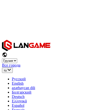
Все города
ru
Русский
English
azərbaycan dili
Болгарский
Deutsch
Ελληνικά
Español
Français