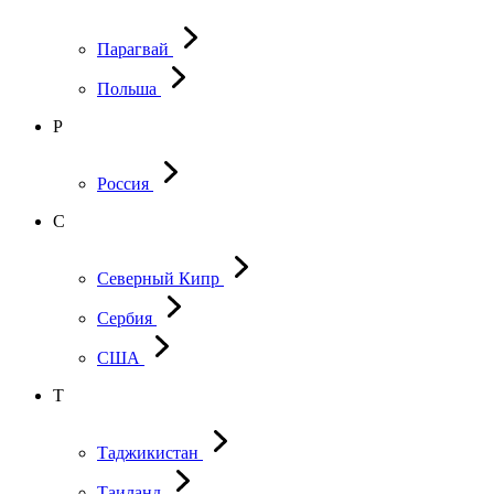
Парагвай
Польша
Р
Россия
С
Северный Кипр
Сербия
США
Т
Таджикистан
Таиланд