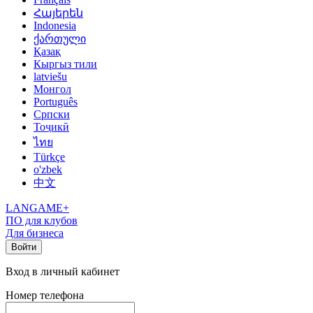
Հայերեն
Indonesia
ქართული
Қазақ
Кыргыз тили
latviešu
Монгол
Português
Српски
Тоҷикӣ
ไทย
Türkçe
o'zbek
中文
LANGAME+
ПО для клубов
Для бизнеса
Войти
Вход в личный кабинет
Номер телефона