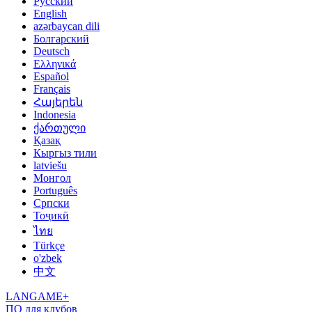
Русский
English
azərbaycan dili
Болгарский
Deutsch
Ελληνικά
Español
Français
Հայերեն
Indonesia
ქართული
Қазақ
Кыргыз тили
latviešu
Монгол
Português
Српски
Тоҷикӣ
ไทย
Türkçe
o'zbek
中文
LANGAME+
ПО для клубов