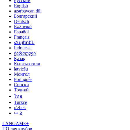
Русский
English
azərbaycan dili
Болгарский
Deutsch
Ελληνικά
Español
Français
Հայերեն
Indonesia
ქართული
Қазақ
Кыргыз тили
latviešu
Монгол
Português
Српски
Тоҷикӣ
ไทย
Türkçe
o'zbek
中文
LANGAME+
ПО для клубов