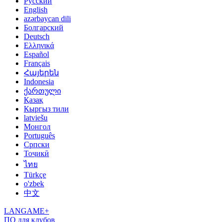
Русский
English
azərbaycan dili
Болгарский
Deutsch
Ελληνικά
Español
Français
Հայերեն
Indonesia
ქართული
Қазақ
Кыргыз тили
latviešu
Монгол
Português
Српски
Тоҷикӣ
ไทย
Türkçe
o'zbek
中文
LANGAME+
ПО для клубов