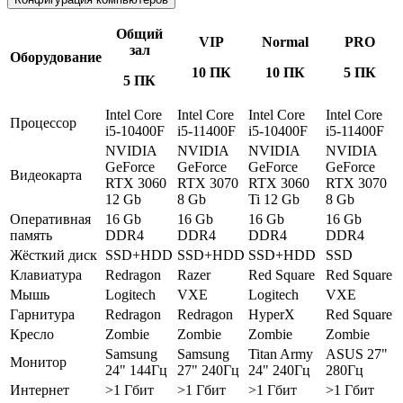
Общий
VIP
Normal
PRO
зал
Оборудование
10 ПК
10 ПК
5 ПК
5 ПК
Intel Core
Intel Core
Intel Core
Intel Core
Процессор
i5-10400F
i5-11400F
i5-10400F
i5-11400F
NVIDIA
NVIDIA
NVIDIA
NVIDIA
GeForce
GeForce
GeForce
GeForce
Видеокарта
RTX 3060
RTX 3070
RTX 3060
RTX 3070
12 Gb
8 Gb
Ti 12 Gb
8 Gb
Оперативная
16 Gb
16 Gb
16 Gb
16 Gb
память
DDR4
DDR4
DDR4
DDR4
Жёсткий диск
SSD+HDD
SSD+HDD
SSD+HDD
SSD
Клавиатура
Redragon
Razer
Red Square
Red Square
Мышь
Logitech
VXE
Logitech
VXE
Гарнитура
Redragon
Redragon
HyperX
Red Square
Кресло
Zombie
Zombie
Zombie
Zombie
Samsung
Samsung
Titan Army
ASUS 27"
Монитор
24" 144Гц
27" 240Гц
24" 240Гц
280Гц
Интернет
>1 Гбит
>1 Гбит
>1 Гбит
>1 Гбит