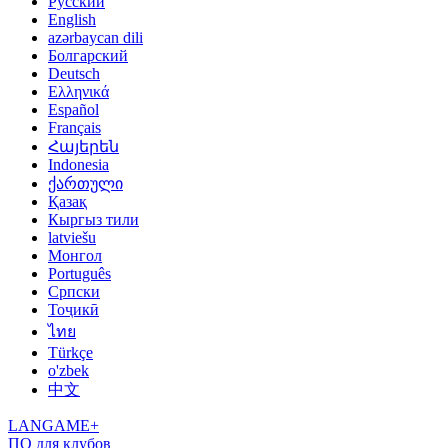
Русский
English
azərbaycan dili
Болгарский
Deutsch
Ελληνικά
Español
Français
Հայերեն
Indonesia
ქართული
Қазақ
Кыргыз тили
latviešu
Монгол
Português
Српски
Тоҷикӣ
ไทย
Türkçe
o'zbek
中文
LANGAME+
ПО для клубов