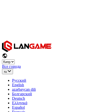
Все города
ru
Русский
English
azərbaycan dili
Болгарский
Deutsch
Ελληνικά
Español
Français