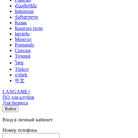
Հայերեն
Indonesia
ქართული
Қазақ
Кыргыз тили
latviešu
Монгол
Português
Српски
Тоҷикӣ
ไทย
Türkçe
o'zbek
中文
LANGAME+
ПО для клубов
Для бизнеса
Войти
Вход в личный кабинет
Номер телефона