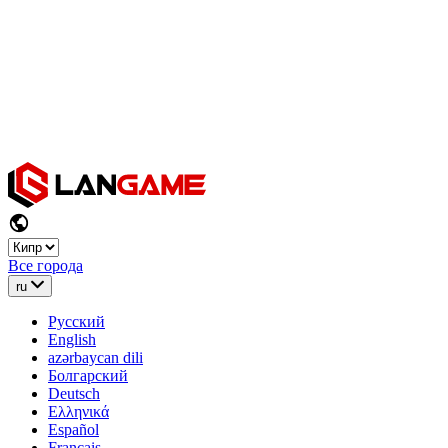
Все города
ru
Русский
English
azərbaycan dili
Болгарский
Deutsch
Ελληνικά
Español
Français