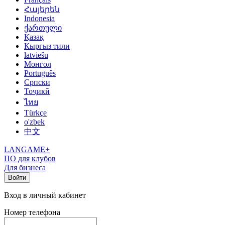
Հայերեն
Indonesia
ქართული
Қазақ
Кыргыз тили
latviešu
Монгол
Português
Српски
Тоҷикӣ
ไทย
Türkçe
o'zbek
中文
LANGAME+
ПО для клубов
Для бизнеса
Войти
Вход в личный кабинет
Номер телефона