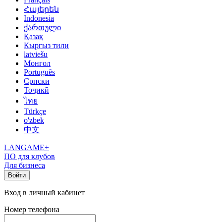
Հայերեն
Indonesia
ქართული
Қазақ
Кыргыз тили
latviešu
Монгол
Português
Српски
Тоҷикӣ
ไทย
Türkçe
o'zbek
中文
LANGAME+
ПО для клубов
Для бизнеса
Войти
Вход в личный кабинет
Номер телефона