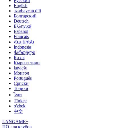
Русский
English
azərbaycan dili
Болгарский
Deutsch
Ελληνικά
Español
Français
Հայերեն
Indonesia
ქართული
Қазақ
Кыргыз тили
latviešu
Монгол
Português
Српски
Тоҷикӣ
ไทย
Türkçe
o'zbek
中文
LANGAME+
ПО для клубов