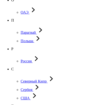
О
ОАЭ
П
Парагвай
Польша
Р
Россия
С
Северный Кипр
Сербия
США