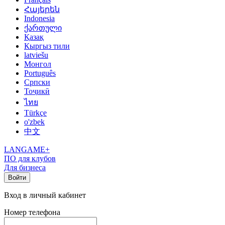
Հայերեն
Indonesia
ქართული
Қазақ
Кыргыз тили
latviešu
Монгол
Português
Српски
Тоҷикӣ
ไทย
Türkçe
o'zbek
中文
LANGAME+
ПО для клубов
Для бизнеса
Войти
Вход в личный кабинет
Номер телефона