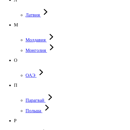
Латвия
М
Молдавия
Монголия
О
ОАЭ
П
Парагвай
Польша
Р