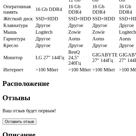
Оперативная
16 Gb
16 Gb
16 Gb
16 Gb DDR4
память
DDR4
DDR4
DDR4
Жёсткий диск
SSD+HDD
SSD+HDD
SSD+HDD
SSD+H
Клавиатура
Другое
Другое
Другое
Другое
Мышь
Logitech
Zowie
Zowie
Logitech
Гарнитура
Другое
Aorus
Aorus
Aorus
Кресло
Другое
Другое
Другое
Другое
BenQ
GIGABYTE
GIGAB
Монитор
LG 27" 144Гц
24,5"
27" 144Гц
27" 144
240Гц
Интернет
>100 Мбит
>100 Мбит
>100 Мбит
>100 М
Расположение
Отзывы
Ваш отзыв будет первым!
Оставить отзыв
Описание