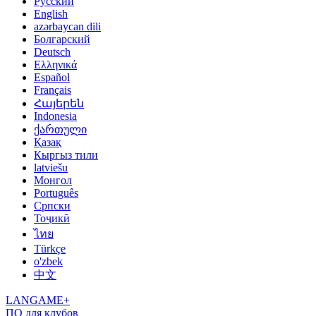
Русский
English
azərbaycan dili
Болгарский
Deutsch
Ελληνικά
Español
Français
Հայերեն
Indonesia
ქართული
Қазақ
Кыргыз тили
latviešu
Монгол
Português
Српски
Тоҷикӣ
ไทย
Türkçe
o'zbek
中文
LANGAME+
ПО для клубов