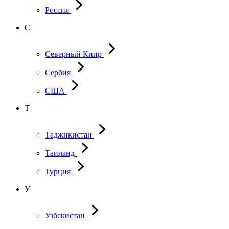
Россия
С
Северный Кипр
Сербия
США
Т
Таджикистан
Таиланд
Турция
У
Узбекистан