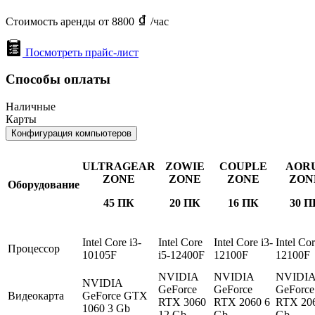
Стоимость аренды от 8800
/час
Посмотреть прайс-лист
Способы оплаты
Наличные
Карты
Конфигурация компьютеров
ULTRAGEAR
ZOWIE
COUPLE
AOR
ZONE
ZONE
ZONE
ZON
Оборудование
45 ПК
20 ПК
16 ПК
30 П
Intel Core i3-
Intel Core
Intel Core i3-
Intel Cor
Процессор
10105F
i5-12400F
12100F
12100F
NVIDIA
NVIDIA
NVIDI
NVIDIA
GeForce
GeForce
GeForce
Видеокарта
GeForce GTX
RTX 3060
RTX 2060 6
RTX 206
1060 3 Gb
12 Gb
Gb
Gb