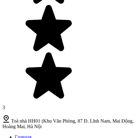
3
Toà nhà HH01 (Khu Văn Phòng, 87 Đ. Lĩnh Nam, Mai Động,
Hoàng Mai, Hà Nội
Главная