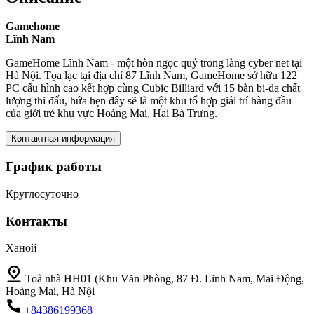
Gamehome
Lĩnh Nam
GameHome Lĩnh Nam - một hòn ngọc quý trong làng cyber net tại
Hà Nội. Tọa lạc tại địa chỉ 87 Lĩnh Nam, GameHome sở hữu 122
PC cấu hình cao kết hợp cùng Cubic Billiard với 15 bàn bi-da chất
lượng thi đấu, hứa hẹn đây sẽ là một khu tổ hợp giải trí hàng đầu
của giới trẻ khu vực Hoàng Mai, Hai Bà Trưng.
Контактная информация
График работы
Круглосуточно
Контакты
Ханой
Toà nhà HH01 (Khu Văn Phòng, 87 Đ. Lĩnh Nam, Mai Động,
Hoàng Mai, Hà Nội
+84386199368