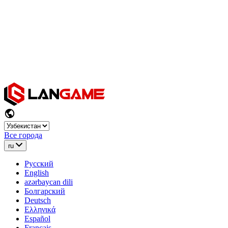
Все города
ru
Русский
English
azərbaycan dili
Болгарский
Deutsch
Ελληνικά
Español
Français