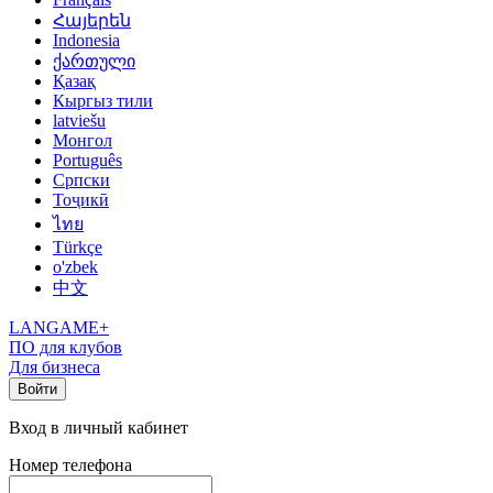
Հայերեն
Indonesia
ქართული
Қазақ
Кыргыз тили
latviešu
Монгол
Português
Српски
Тоҷикӣ
ไทย
Türkçe
o'zbek
中文
LANGAME+
ПО для клубов
Для бизнеса
Войти
Вход в личный кабинет
Номер телефона