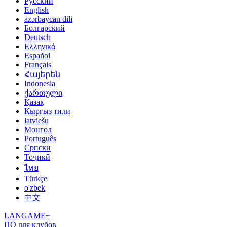
Русский
English
azərbaycan dili
Болгарский
Deutsch
Ελληνικά
Español
Français
Հայերեն
Indonesia
ქართული
Қазақ
Кыргыз тили
latviešu
Монгол
Português
Српски
Тоҷикӣ
ไทย
Türkçe
o'zbek
中文
LANGAME+
ПО для клубов