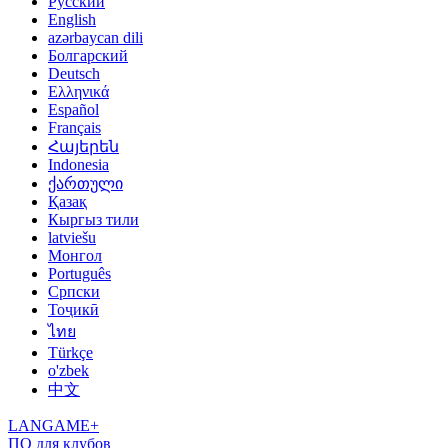
Русский
English
azərbaycan dili
Болгарский
Deutsch
Ελληνικά
Español
Français
Հայերեն
Indonesia
ქართული
Қазақ
Кыргыз тили
latviešu
Монгол
Português
Српски
Тоҷикӣ
ไทย
Türkçe
o'zbek
中文
LANGAME+
ПО для клубов