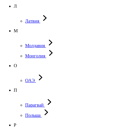
Л
Латвия
М
Молдавия
Монголия
О
ОАЭ
П
Парагвай
Польша
Р