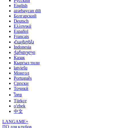
Русский
English
azərbaycan dili
Болгарский
Deutsch
Ελληνικά
Español
Français
Հայերեն
Indonesia
ქართული
Қазақ
Кыргыз тили
latviešu
Монгол
Português
Српски
Тоҷикӣ
ไทย
Türkçe
o'zbek
中文
LANGAME+
ПО для клубов