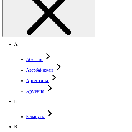
А
Абхазия
Азербайджан
Аргентина
Армения
Б
Беларусь
В