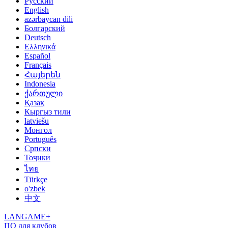
Русский
English
azərbaycan dili
Болгарский
Deutsch
Ελληνικά
Español
Français
Հայերեն
Indonesia
ქართული
Қазақ
Кыргыз тили
latviešu
Монгол
Português
Српски
Тоҷикӣ
ไทย
Türkçe
o'zbek
中文
LANGAME+
ПО для клубов