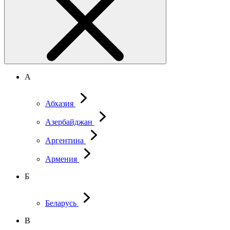
А
Абхазия
Азербайджан
Аргентина
Армения
Б
Беларусь
В