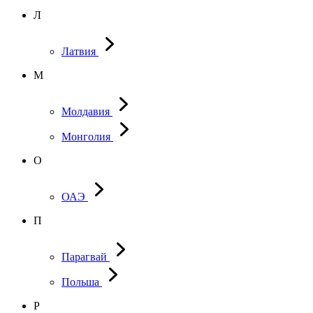
Л
Латвия
М
Молдавия
Монголия
О
ОАЭ
П
Парагвай
Польша
Р