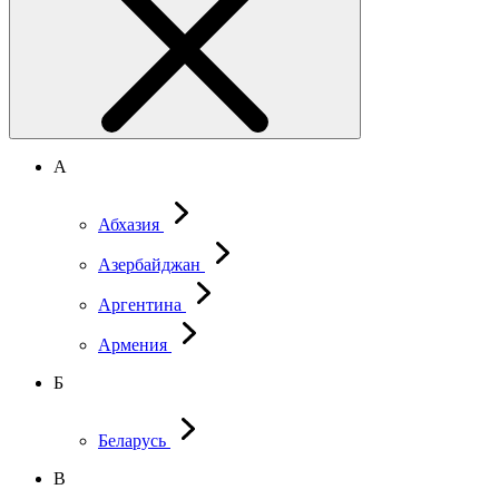
А
Абхазия
Азербайджан
Аргентина
Армения
Б
Беларусь
В