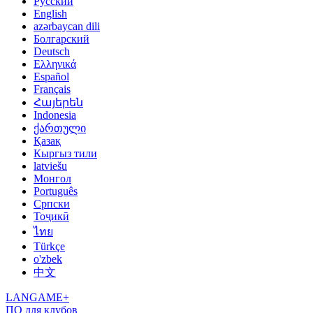
Русский
English
azərbaycan dili
Болгарский
Deutsch
Ελληνικά
Español
Français
Հայերեն
Indonesia
ქართული
Қазақ
Кыргыз тили
latviešu
Монгол
Português
Српски
Тоҷикӣ
ไทย
Türkçe
o'zbek
中文
LANGAME+
ПО для клубов