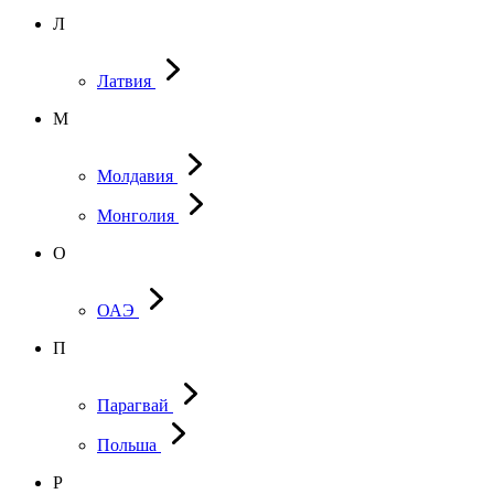
Л
Латвия
М
Молдавия
Монголия
О
ОАЭ
П
Парагвай
Польша
Р