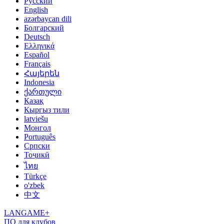
Русский
English
azərbaycan dili
Болгарский
Deutsch
Ελληνικά
Español
Français
Հայերեն
Indonesia
ქართული
Қазақ
Кыргыз тили
latviešu
Монгол
Português
Српски
Тоҷикӣ
ไทย
Türkçe
o'zbek
中文
LANGAME+
ПО для клубов