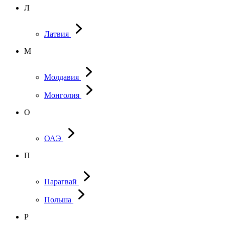
Л
Латвия
М
Молдавия
Монголия
О
ОАЭ
П
Парагвай
Польша
Р