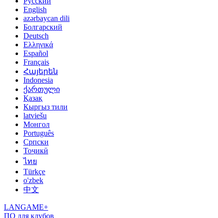
Русский
English
azərbaycan dili
Болгарский
Deutsch
Ελληνικά
Español
Français
Հայերեն
Indonesia
ქართული
Қазақ
Кыргыз тили
latviešu
Монгол
Português
Српски
Тоҷикӣ
ไทย
Türkçe
o'zbek
中文
LANGAME+
ПО для клубов