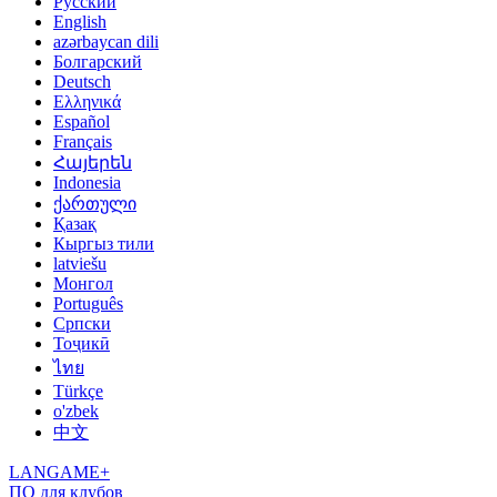
Русский
English
azərbaycan dili
Болгарский
Deutsch
Ελληνικά
Español
Français
Հայերեն
Indonesia
ქართული
Қазақ
Кыргыз тили
latviešu
Монгол
Português
Српски
Тоҷикӣ
ไทย
Türkçe
o'zbek
中文
LANGAME+
ПО для клубов