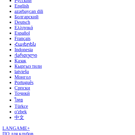
Русский
English
azərbaycan dili
Болгарский
Deutsch
Ελληνικά
Español
Français
Հայերեն
Indonesia
ქართული
Қазақ
Кыргыз тили
latviešu
Монгол
Português
Српски
Тоҷикӣ
ไทย
Türkçe
o'zbek
中文
LANGAME+
ПО для клубов