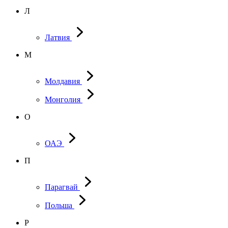
Л
Латвия
М
Молдавия
Монголия
О
ОАЭ
П
Парагвай
Польша
Р