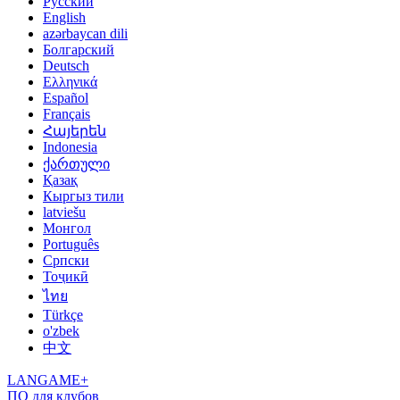
Русский
English
azərbaycan dili
Болгарский
Deutsch
Ελληνικά
Español
Français
Հայերեն
Indonesia
ქართული
Қазақ
Кыргыз тили
latviešu
Монгол
Português
Српски
Тоҷикӣ
ไทย
Türkçe
o'zbek
中文
LANGAME+
ПО для клубов