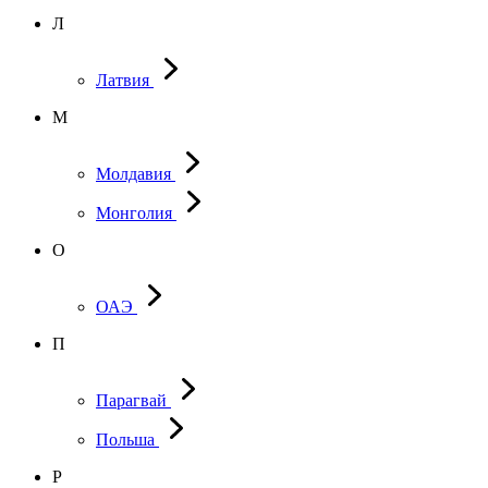
Л
Латвия
М
Молдавия
Монголия
О
ОАЭ
П
Парагвай
Польша
Р