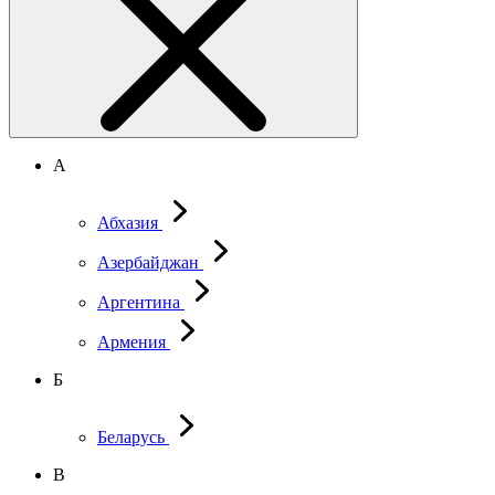
А
Абхазия
Азербайджан
Аргентина
Армения
Б
Беларусь
В