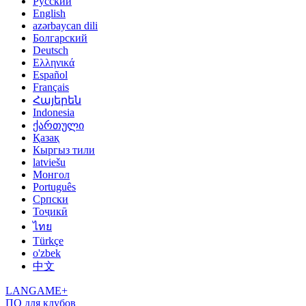
Русский
English
azərbaycan dili
Болгарский
Deutsch
Ελληνικά
Español
Français
Հայերեն
Indonesia
ქართული
Қазақ
Кыргыз тили
latviešu
Монгол
Português
Српски
Тоҷикӣ
ไทย
Türkçe
o'zbek
中文
LANGAME+
ПО для клубов