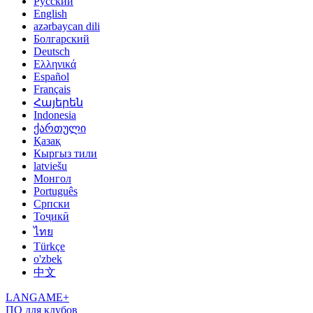
Русский
English
azərbaycan dili
Болгарский
Deutsch
Ελληνικά
Español
Français
Հայերեն
Indonesia
ქართული
Қазақ
Кыргыз тили
latviešu
Монгол
Português
Српски
Тоҷикӣ
ไทย
Türkçe
o'zbek
中文
LANGAME+
ПО для клубов