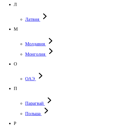
Л
Латвия
М
Молдавия
Монголия
О
ОАЭ
П
Парагвай
Польша
Р