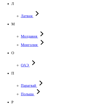
Л
Латвия
М
Молдавия
Монголия
О
ОАЭ
П
Парагвай
Польша
Р