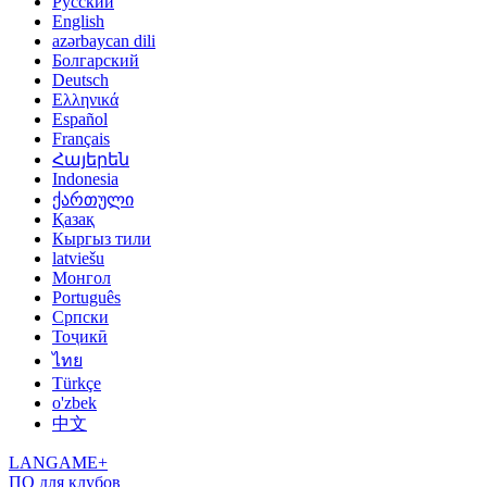
Русский
English
azərbaycan dili
Болгарский
Deutsch
Ελληνικά
Español
Français
Հայերեն
Indonesia
ქართული
Қазақ
Кыргыз тили
latviešu
Монгол
Português
Српски
Тоҷикӣ
ไทย
Türkçe
o'zbek
中文
LANGAME+
ПО для клубов