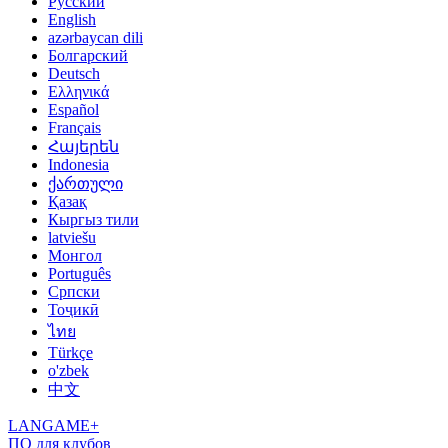
Русский
English
azərbaycan dili
Болгарский
Deutsch
Ελληνικά
Español
Français
Հայերեն
Indonesia
ქართული
Қазақ
Кыргыз тили
latviešu
Монгол
Português
Српски
Тоҷикӣ
ไทย
Türkçe
o'zbek
中文
LANGAME+
ПО для клубов