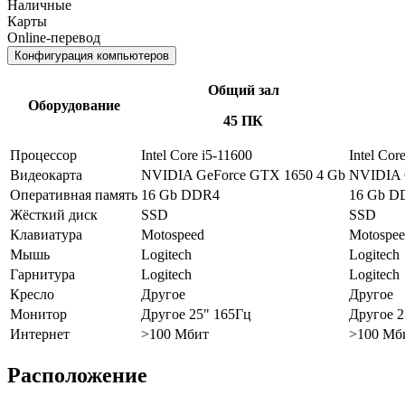
Наличные
Карты
Online-перевод
Конфигурация компьютеров
Общий зал
Оборудование
45 ПК
Процессор
Intel Core i5-11600
Intel Cor
Видеокарта
NVIDIA GeForce GTX 1650 4 Gb
NVIDIA 
Оперативная память
16 Gb DDR4
16 Gb D
Жёсткий диск
SSD
SSD
Клавиатура
Motospeed
Motospe
Мышь
Logitech
Logitech
Гарнитура
Logitech
Logitech
Кресло
Другое
Другое
Монитор
Другое 25" 165Гц
Другое 2
Интернет
>100 Мбит
>100 Мб
Расположение