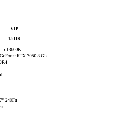
VIP
15 ПК
e i5-13600K
GeForce RTX 3050 8 Gb
DR4
ed
7" 240Гц
ит