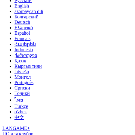
Русский
English
azərbaycan dili
Болгарский
Deutsch
Ελληνικά
Español
Français
Հայերեն
Indonesia
ქართული
Қазақ
Кыргыз тили
latviešu
Монгол
Português
Српски
Тоҷикӣ
ไทย
Türkçe
o'zbek
中文
LANGAME+
ПО для клубов