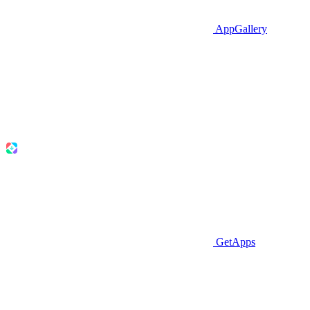
AppGallery
GetApps