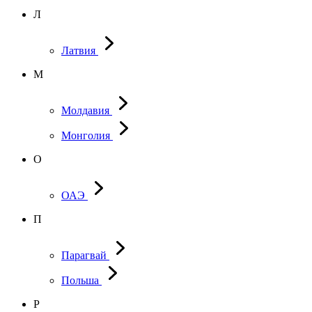
Л
Латвия
М
Молдавия
Монголия
О
ОАЭ
П
Парагвай
Польша
Р