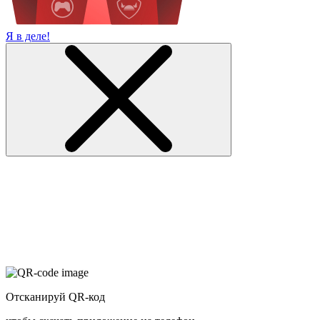
Я в деле!
Отсканируй QR-код