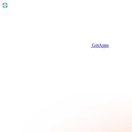
GetApps