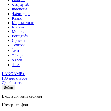
Հայերեն
Indonesia
ქართული
Қазақ
Кыргыз тили
latviešu
Монгол
Português
Српски
Тоҷикӣ
ไทย
Türkçe
o'zbek
中文
LANGAME+
ПО для клубов
Для бизнеса
Войти
Вход в личный кабинет
Номер телефона