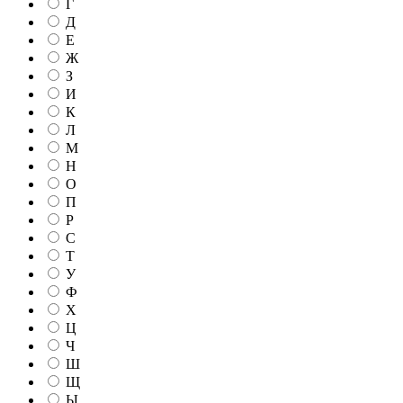
Г
Д
Е
Ж
З
И
К
Л
М
Н
О
П
Р
С
Т
У
Ф
Х
Ц
Ч
Ш
Щ
Ы