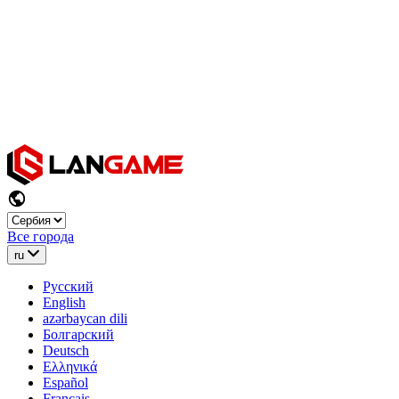
Все города
ru
Русский
English
azərbaycan dili
Болгарский
Deutsch
Ελληνικά
Español
Français